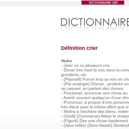
Définition crier
Verbe
-
Jeter
un
ou
plusieurs
cris.
-
Élever
très
haut
la
voix
dans
la
conv
gronderie,
etc.
-
(Péjoratif)
Forcer
trop
sa
voix
en
ch
-
(Par
analogie)
Grincer ;
produire
un
se
cassant,
en
parlant
des
choses.
-
Proclamer,
annoncer
une
chose
au
-
Avertir
souvent
quelqu’un
d’une
cho
-
Prononcer,
à
propos
d’une
personn
très
élevé
avec
le
même
effort
que
si
-
Mettre
à
l’enchère
des
biens,
inviter
-
(Vieilli)
(Commerce)
Attirer
le
chala
-
(Figuré)
Dire
une
chose
hautement
-
(Jeux
vidéo)
(Dans
Aaaah)
Déclenc