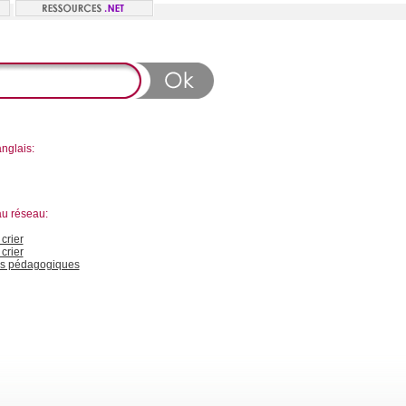
nglais:
au réseau:
crier
crier
s pédagogiques