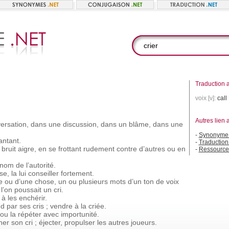
Traduction a
voix [v]:
call
Autres lien 
ersation,
dans
une
discussion,
dans
un
blâme,
dans
une
-
Synonyme 
antant.
-
Traduction 
bruit
aigre,
en
se
frottant
rudement
contre
d’autres
ou
en
-
Ressource
nom
de
l’autorité.
se,
la
lui
conseiller
fortement.
e
ou
d’une
chose,
un
ou
plusieurs
mots
d’un
ton
de
voix
l’on
poussait
un
cri.
à
les
enchérir.
nd
par
ses
cris ;
vendre
à
la
criée.
ou
la
répéter
avec
importunité.
her
son
cri ;
éjecter,
propulser
les
autres
joueurs.