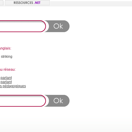
nglais:
:
striking
au réseau:
parlant
 parlant
s pédagogiques