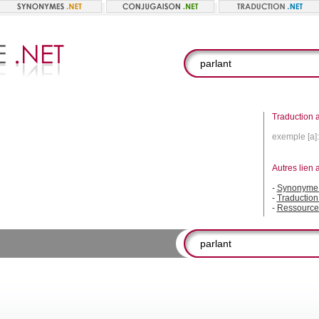
Traduction a
exemple [a]
Autres lien 
-
Synonyme 
-
Traduction
-
Ressource