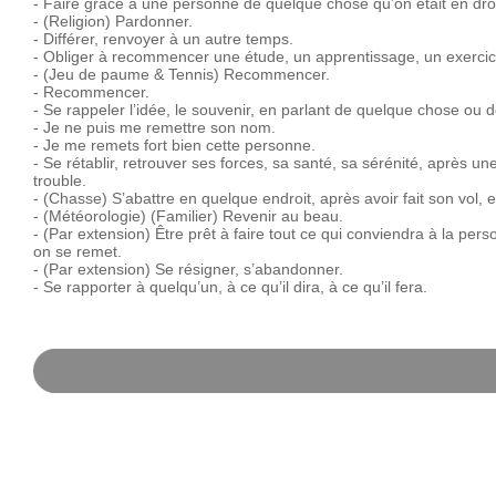
-
Faire
grâce
à
une
personne
de
quelque
chose
qu’on
était
en
dro
-
(Religion)
Pardonner.
-
Différer,
renvoyer
à
un
autre
temps.
-
Obliger
à
recommencer
une
étude,
un
apprentissage,
un
exercic
-
(Jeu
de
paume
&
Tennis)
Recommencer.
-
Recommencer.
-
Se
rappeler
l’idée,
le
souvenir,
en
parlant
de
quelque
chose
ou
d
-
Je
ne
puis
me
remettre
son
nom.
-
Je
me
remets
fort
bien
cette
personne.
-
Se
rétablir,
retrouver
ses
forces,
sa
santé,
sa
sérénité,
après
un
trouble.
-
(Chasse)
S’abattre
en
quelque
endroit,
après
avoir
fait
son
vol,
e
-
(Météorologie)
(Familier)
Revenir
au
beau.
-
(Par
extension)
Être
prêt
à
faire
tout
ce
qui
conviendra
à
la
pers
on
se
remet.
-
(Par
extension)
Se
résigner,
s’abandonner.
-
Se
rapporter
à
quelqu’un,
à
ce
qu’il
dira,
à
ce
qu’il
fera.