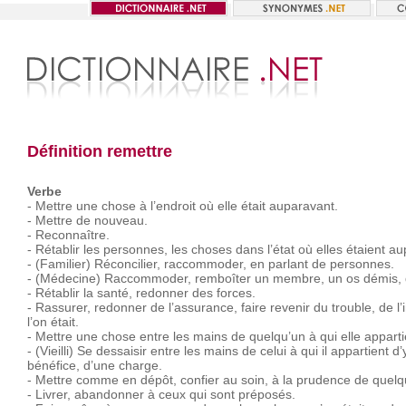
Définition remettre
Verbe
-
Mettre
une
chose
à
l’endroit
où
elle
était
auparavant.
-
Mettre
de
nouveau.
-
Reconnaître.
-
Rétablir
les
personnes,
les
choses
dans
l’état
où
elles
étaient
au
-
(Familier)
Réconcilier,
raccommoder,
en
parlant
de
personnes.
-
(Médecine)
Raccommoder,
remboîter
un
membre,
un
os
démis,
-
Rétablir
la
santé,
redonner
des
forces.
-
Rassurer,
redonner
de
l’assurance,
faire
revenir
du
trouble,
de
l
l’on
était.
-
Mettre
une
chose
entre
les
mains
de
quelqu’un
à
qui
elle
apparti
-
(Vieilli)
Se
dessaisir
entre
les
mains
de
celui
à
qui
il
appartient
d’
bénéfice,
d’une
charge.
-
Mettre
comme
en
dépôt,
confier
au
soin,
à
la
prudence
de
quelq
-
Livrer,
abandonner
à
ceux
qui
sont
préposés.