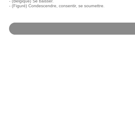
-
(Belgique)
Se
baisser.
-
(Figuré)
Condescendre,
consentir,
se
soumettre.