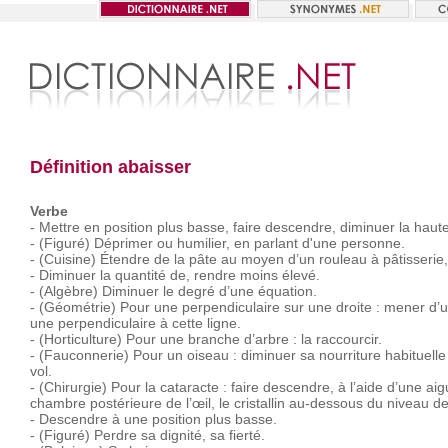
Définition abaisser
Verbe
-
Mettre
en
position
plus
basse,
faire
descendre,
diminuer
la
haute
-
(Figuré)
Déprimer
ou
humilier,
en
parlant
d'une
personne.
-
(Cuisine)
Étendre
de
la
pâte
au
moyen
d’un
rouleau
à
pâtisserie,
-
Diminuer
la
quantité
de,
rendre
moins
élevé.
-
(Algèbre)
Diminuer
le
degré
d’une
équation.
-
(Géométrie)
Pour
une
perpendiculaire
sur
une
droite :
mener
d’
une
perpendiculaire
à
cette
ligne.
-
(Horticulture)
Pour
une
branche
d’arbre :
la
raccourcir.
-
(Fauconnerie)
Pour
un
oiseau :
diminuer
sa
nourriture
habituelle
vol.
-
(Chirurgie)
Pour
la
cataracte :
faire
descendre,
à
l’aide
d’une
aigu
chambre
postérieure
de
l’œil,
le
cristallin
au-dessous
du
niveau
d
-
Descendre
à
une
position
plus
basse.
-
(Figuré)
Perdre
sa
dignité,
sa
fierté.