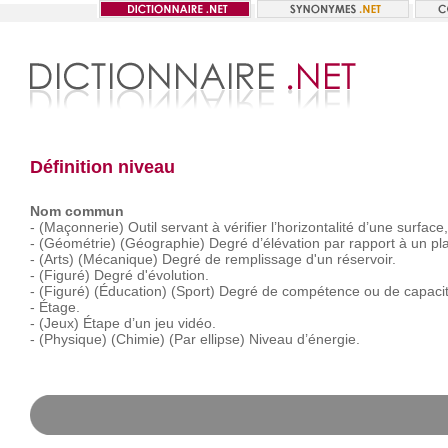
Définition niveau
Nom commun
-
(Maçonnerie)
Outil
servant
à
vérifier
l’horizontalité
d’une
surface,
-
(Géométrie)
(Géographie)
Degré
d’élévation
par
rapport
à
un
pl
-
(Arts)
(Mécanique)
Degré
de
remplissage
d'un
réservoir.
-
(Figuré)
Degré
d'évolution.
-
(Figuré)
(Éducation)
(Sport)
Degré
de
compétence
ou
de
capacit
-
Étage.
-
(Jeux)
Étape
d’un
jeu
vidéo.
-
(Physique)
(Chimie)
(Par
ellipse)
Niveau
d’énergie.