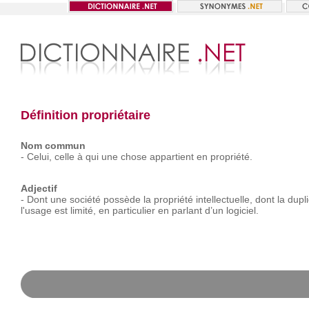
Définition propriétaire
Nom commun
-
Celui,
celle
à
qui
une
chose
appartient
en
propriété.
Adjectif
-
Dont
une
société
possède
la
propriété
intellectuelle,
dont
la
dupli
l'usage
est
limité,
en
particulier
en
parlant
d’un
logiciel.