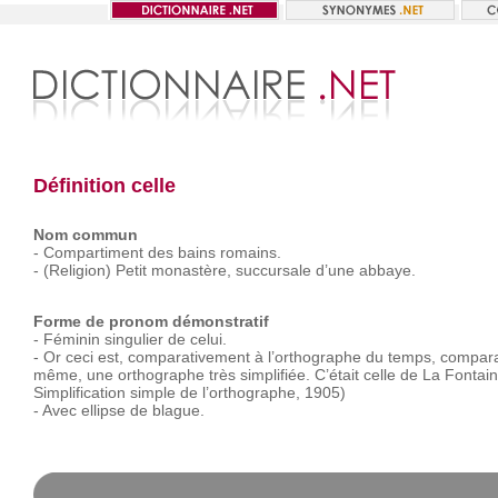
Définition celle
Nom commun
-
Compartiment
des
bains
romains.
-
(Religion)
Petit
monastère,
succursale
d’une
abbaye.
Forme de pronom démonstratif
-
Féminin
singulier
de
celui.
-
Or
ceci
est,
comparativement
à
l’orthographe
du
temps,
compara
même,
une
orthographe
très
simplifiée.
C’était
celle
de
La
Fontain
Simplification
simple
de
l’orthographe,
1905)
-
Avec
ellipse
de
blague.