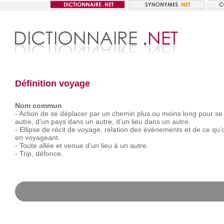
Définition voyage
Nom commun
-
Action
de
se
déplacer
par
un
chemin
plus
ou
moins
long
pour
se
autre,
d’un
pays
dans
un
autre,
d’un
lieu
dans
un
autre.
-
Ellipse
de
récit
de
voyage,
relation
des
événements
et
de
ce
qu’
en
voyageant.
-
Toute
allée
et
venue
d’un
lieu
à
un
autre.
-
Trip,
défonce.