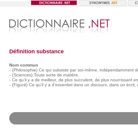
Définition substance
Nom commun
-
(Philosophie)
Ce
qui
subsiste
par
soi-même,
indépendamment
d
-
(Sciences)
Toute
sorte
de
matière.
-
Ce
qu’il
y
a
de
meilleur,
de
plus
succulent,
de
plus
nourrissant
e
-
(Figuré)
Ce
qu’il
y
a
d’essentiel
dans
un
discours,
dans
un
écrit,