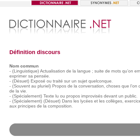
Définition discours
Nom commun
-
(Linguistique)
Actualisation
de
la
langue ;
suite
de
mots
qu’on
em
exprimer
sa
pensée.
-
(Désuet)
Exposé
ou
traité
sur
un
sujet
quelconque.
-
(Souvent
au
pluriel)
Propos
de
la
conversation,
choses
que
l’on
d
de
la
vie.
-
(Spécialement)
Texte
lu
ou
propos
improvisés
devant
un
public.
-
(Spécialement)
(Désuet)
Dans
les
lycées
et
les
collèges,
exercic
aux
principes
de
la
composition.