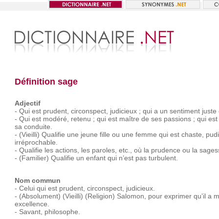
Définition sage
Adjectif
-
Qui
est
prudent,
circonspect,
judicieux ;
qui
a
un
sentiment
juste
-
Qui
est
modéré,
retenu ;
qui
est
maître
de
ses
passions ;
qui
est
sa
conduite.
-
(Vieilli)
Qualifie
une
jeune
fille
ou
une
femme
qui
est
chaste,
pud
irréprochable.
-
Qualifie
les
actions,
les
paroles,
etc.,
où
la
prudence
ou
la
sages
-
(Familier)
Qualifie
un
enfant
qui
n’est
pas
turbulent.
Nom commun
-
Celui
qui
est
prudent,
circonspect,
judicieux.
-
(Absolument)
(Vieilli)
(Religion)
Salomon,
pour
exprimer
qu’il
a
m
excellence.
-
Savant,
philosophe.