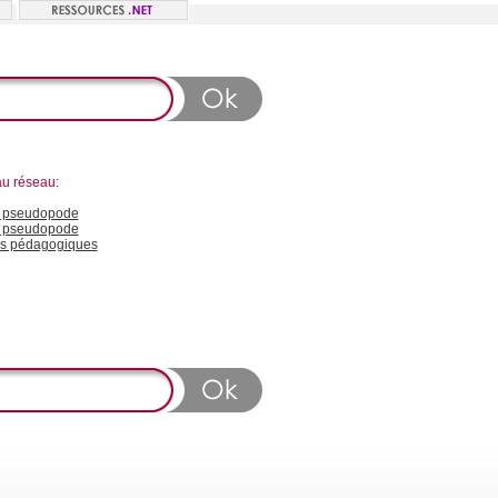
au réseau:
 pseudopode
n pseudopode
s pédagogiques