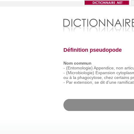
Définition pseudopode
Nom commun
-
(Entomologie)
Appendice,
non
artic
-
(Microbiologie)
Expansion
cytoplas
ou
à
la
phagocytose,
chez
certains
pr
-
Par
extension,
se
dit
d’une
ramificat