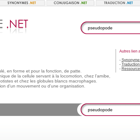
Autres lien 
-
Synonyme
-
Traductio
-
Ressource
ulé,
en
forme
et
pour
la
fonction,
de
patte.
mique
de
la
cellule
servant
à
la
locomotion,
chez
l’amibe,
otistes
et
chez
les
globules
blancs
macrophages.
ion
d’un
mouvement
ou
d’une
organisation.