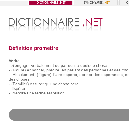
Définition promettre
Verbe
-
S’engager
verbalement
ou
par
écrit
à
quelque
chose.
-
(Figuré)
Annoncer,
prédire,
en
parlant
des
personnes
et
des
cho
-
(Absolument)
(Figuré)
Faire
espérer,
donner
des
espérances,
e
des
choses.
-
(Familier)
Assurer
qu’une
chose
sera.
-
Espérer.
-
Prendre
une
ferme
résolution.