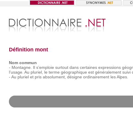
Définition mont
Nom commun
-
Montagne.
Il
s’emploie
surtout
dans
certaines
expressions
géogr
l’usage.
Au
pluriel,
le
terme
géographique
est
généralement
suivi
-
Au
pluriel
et
pris
absolument,
désigne
ordinairement
les
Alpes.