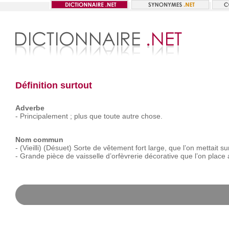
Définition surtout
Adverbe
-
Principalement ;
plus
que
toute
autre
chose.
Nom commun
-
(Vieilli)
(Désuet)
Sorte
de
vêtement
fort
large,
que
l’on
mettait
su
-
Grande
pièce
de
vaisselle
d’orfèvrerie
décorative
que
l’on
place