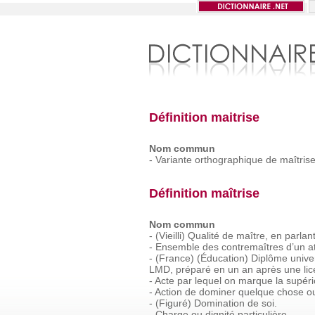
Définition maitrise
Nom commun
-
Variante
orthographique
de
maîtrise
Définition maîtrise
Nom commun
-
(Vieilli)
Qualité
de
maître,
en
parlan
-
Ensemble
des
contremaîtres
d’un
at
-
(France)
(Éducation)
Diplôme
unive
LMD,
préparé
en
un
an
après
une
li
-
Acte
par
lequel
on
marque
la
supéri
-
Action
de
dominer
quelque
chose
o
-
(Figuré)
Domination
de
soi.
-
Charge
ou
dignité
particulière.