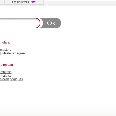
nglais:
mastery
]:
Master's degree
au réseau:
maitrise
 maitrise
s pédagogiques