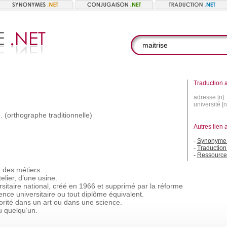
Traduction a
adresse [n]:
université [n
.
(orthographe
traditionnelle)
Autres lien 
-
Synonyme 
-
Traduction
-
Ressource
t
des
métiers.
elier,
d’une
usine.
rsitaire
national,
créé
en
1966
et
supprimé
par
la
réforme
cence
universitaire
ou
tout
diplôme
équivalent.
orité
dans
un
art
ou
dans
une
science.
u
quelqu’un.