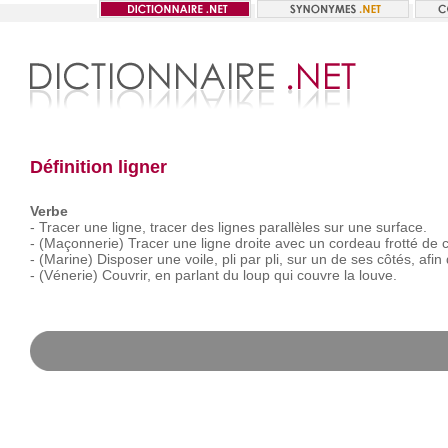
Définition ligner
Verbe
-
Tracer
une
ligne,
tracer
des
lignes
parallèles
sur
une
surface.
-
(Maçonnerie)
Tracer
une
ligne
droite
avec
un
cordeau
frotté
de
c
-
(Marine)
Disposer
une
voile,
pli
par
pli,
sur
un
de
ses
côtés,
afin
-
(Vénerie)
Couvrir,
en
parlant
du
loup
qui
couvre
la
louve.