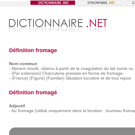
Définition fromage
Nom commun
-
Aliment
moulé,
obtenu
à
partir
de
la
coagulation
du
lait
suivie
ou
-
(Par
extension)
Charcuterie
pressée
en
forme
de
fromage.
-
(France)
(Figuré)
(Familier)
Situation
lucrative
et
de
tout
repos.
Définition fromagé
Adjectif
-
Au
fromage
(utilisé
uniquement
dans
la
locution :
tourteau
froma