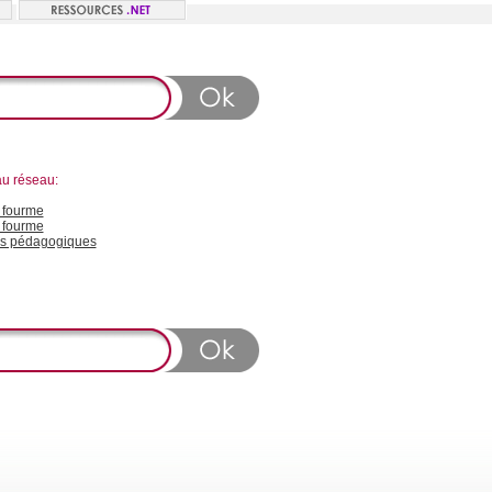
au réseau:
fourme
 fourme
s pédagogiques