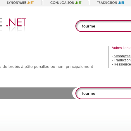
Autres lien 
-
Synonyme 
-
Traduction
-
Ressource
u
de
brebis
à
pâte
persillée
ou
non,
principalement