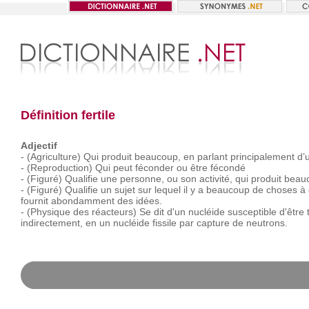
Définition fertile
Adjectif
-
(Agriculture)
Qui
produit
beaucoup,
en
parlant
principalement
d’
-
(Reproduction)
Qui
peut
féconder
ou
être
fécondé
-
(Figuré)
Qualifie
une
personne,
ou
son
activité,
qui
produit
beau
-
(Figuré)
Qualifie
un
sujet
sur
lequel
il
y
a
beaucoup
de
choses
à
fournit
abondamment
des
idées.
-
(Physique
des
réacteurs)
Se
dit
d'un
nucléide
susceptible
d'être
indirectement,
en
un
nucléide
fissile
par
capture
de
neutrons.