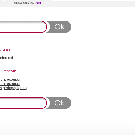
nglais:
intersect
au réseau:
entrecouper
 entrecouper
s pédagogiques