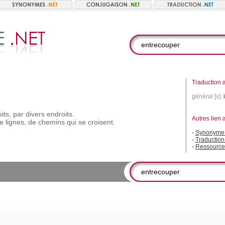
Traduction a
général [v]:
its,
par
divers
endroits.
Autres lien 
e
lignes,
de
chemins
qui
se
croisent.
-
Synonyme 
-
Traduction
-
Ressource