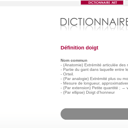
Définition doigt
Nom commun
-
(Anatomie)
Extrémité
articulée
des
-
Partie
du
gant
dans
laquelle
entre
l
-
Orteil.
-
(Par
analogie)
Extrémité
plus
ou
mo
-
Mesure
de
longueur,
approximativ
-
(Par
extension)
Petite
quantité ;
→
-
(Par
ellipse)
Doigt
d’honneur