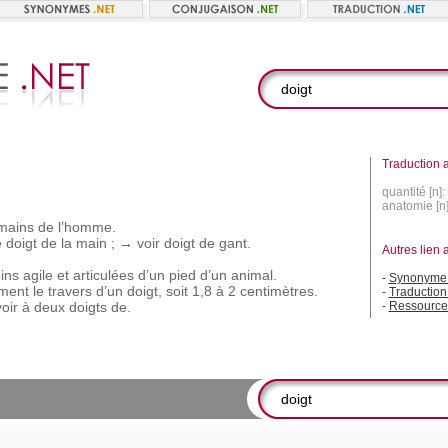
Traduction a
quantité [n]:
anatomie [n
mains
de
l’homme.
e
doigt
de
la
main ;
→
voir
doigt
de
gant.
Autres lien 
ins
agile
et
articulées
d’un
pied
d’un
animal.
-
Synonyme 
ement
le
travers
d’un
doigt,
soit
1,8
à
2
centimètres.
-
Traduction
voir
à
deux
doigts
de.
-
Ressource