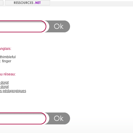
nglais:
thimbleful
]:
finger
au réseau:
doigt
 doigt
s pédagogiques