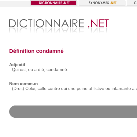
Définition condamné
Adjectif
-
Qui
est,
ou
a
été,
condamné.
Nom commun
-
(Droit)
Celui,
celle
contre
qui
une
peine
afflictive
ou
infamante
a