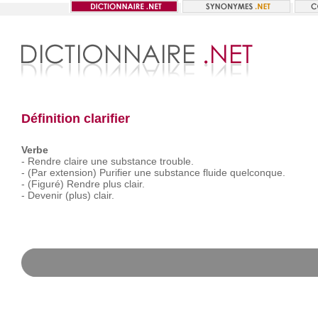
Définition clarifier
Verbe
-
Rendre
claire
une
substance
trouble.
-
(Par
extension)
Purifier
une
substance
fluide
quelconque.
-
(Figuré)
Rendre
plus
clair.
-
Devenir
(plus)
clair.