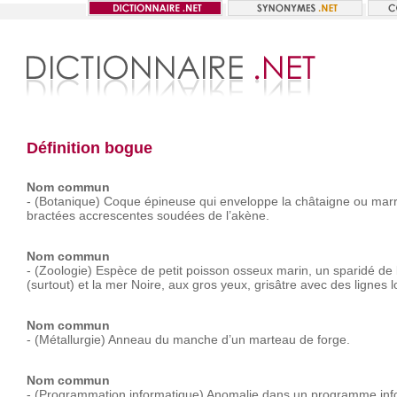
Définition bogue
Nom commun
-
(Botanique)
Coque
épineuse
qui
enveloppe
la
châtaigne
ou
mar
bractées
accrescentes
soudées
de
l’akène.
Nom commun
-
(Zoologie)
Espèce
de
petit
poisson
osseux
marin,
un
sparidé
de
(surtout)
et
la
mer
Noire,
aux
gros
yeux,
grisâtre
avec
des
lignes
l
Nom commun
-
(Métallurgie)
Anneau
du
manche
d’un
marteau
de
forge.
Nom commun
-
(Programmation
informatique)
Anomalie
dans
un
programme
in