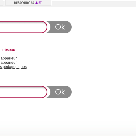
au réseau:
apparieur
 apparieur
s pédagogiques