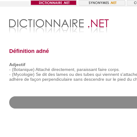
Définition adné
Adjectif
-
(Botanique)
Attaché
directement,
paraissant
faire
corps.
-
(Mycologie)
Se
dit
des
lames
ou
des
tubes
qui
viennent
s'attach
adhère
de
façon
perpendiculaire
sans
descendre
sur
le
pied
du
c