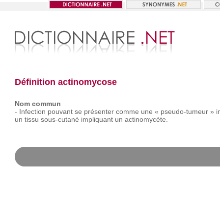
Définition actinomycose
Nom commun
-
Infection
pouvant
se
présenter
comme
une
« pseudo-tumeur »
i
un
tissu
sous-cutané
impliquant
un
actinomycète.