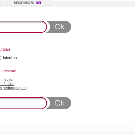
nglais:
]:
infection
au réseau:
nfection
infection
s pédagogiques