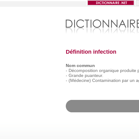
Définition infection
Nom commun
-
Décomposition
organique
produite
-
Grande
puanteur.
-
(Médecine)
Contamination
par
un
a