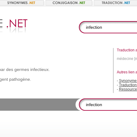
Traduction a
médecine [n
par
des
germes
infectieux.
Autres lien 
gent
pathogène.
-
Synonyme i
-
Traduction 
-
Ressource