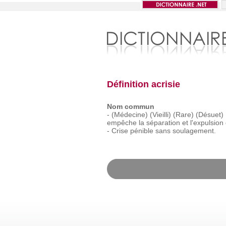
Définition acrisie
Nom commun
-
(Médecine)
(Vieilli)
(Rare)
(Désuet)
empêche
la
séparation
et
l'expulsion
-
Crise
pénible
sans
soulagement.