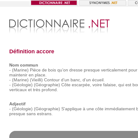
Définition accore
Nom commun
-
(Marine)
Pièce
de
bois
qu’on
dresse
presque
verticalement
pour
maintenir
en
place.
-
(Marine)
(Vieilli)
Contour
d’un
banc,
d’un
écueil.
-
(Géologie)
(Géographie)
Côte
escarpée,
voire
falaise,
qui
est
bo
verticaux
et
très
profond.
Adjectif
-
(Géologie)
(Géographie)
S'applique
à
une
côte
immédiatement
presque
sans
estrans.