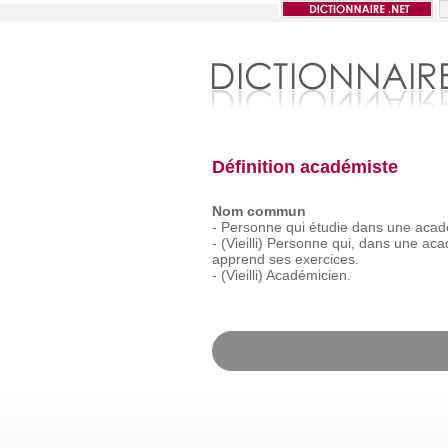
Définition académiste
Nom commun
-
Personne
qui
étudie
dans
une
acad
-
(Vieilli)
Personne
qui,
dans
une
aca
apprend
ses
exercices.
-
(Vieilli)
Académicien.