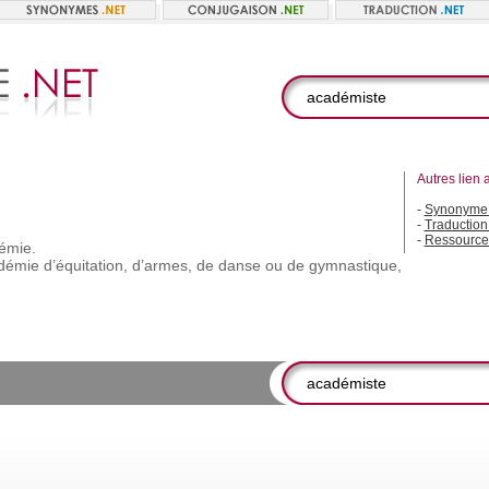
Autres lien 
-
Synonyme 
-
Traduction
-
Ressource
émie.
démie
d’équitation,
d’armes,
de
danse
ou
de
gymnastique,