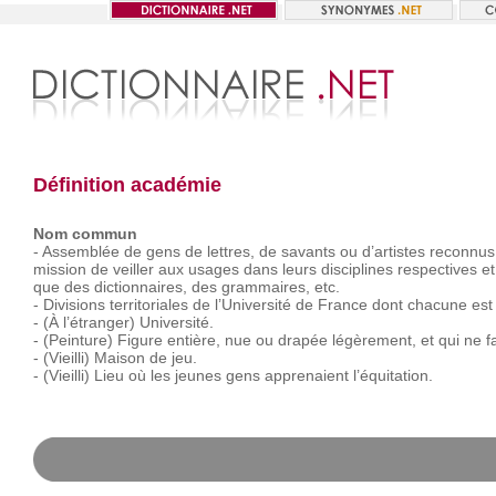
Définition académie
Nom commun
-
Assemblée
de
gens
de
lettres,
de
savants
ou
d’artistes
reconnus
mission
de
veiller
aux
usages
dans
leurs
disciplines
respectives
et
que
des
dictionnaires,
des
grammaires,
etc.
-
Divisions
territoriales
de
l’Université
de
France
dont
chacune
est
-
(À
l’étranger)
Université.
-
(Peinture)
Figure
entière,
nue
ou
drapée
légèrement,
et
qui
ne
fa
-
(Vieilli)
Maison
de
jeu.
-
(Vieilli)
Lieu
où
les
jeunes
gens
apprenaient
l’équitation.