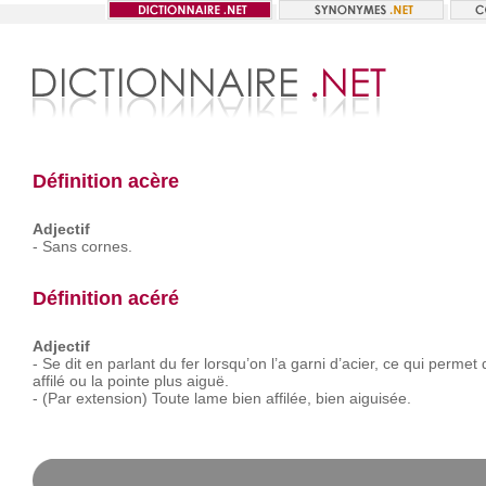
Définition acère
Adjectif
-
Sans
cornes.
Définition acéré
Adjectif
-
Se
dit
en
parlant
du
fer
lorsqu’on
l’a
garni
d’acier,
ce
qui
permet
affilé
ou
la
pointe
plus
aiguë.
-
(Par
extension)
Toute
lame
bien
affilée,
bien
aiguisée.