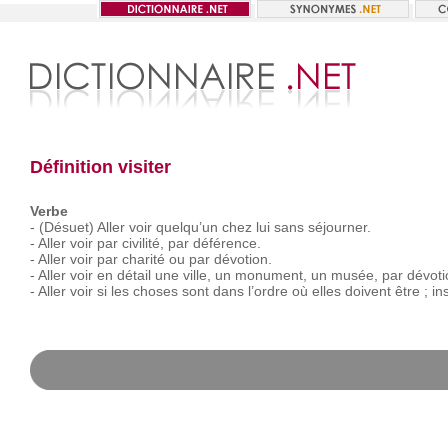
Définition visiter
Verbe
-
(Désuet)
Aller
voir
quelqu’un
chez
lui
sans
séjourner.
-
Aller
voir
par
civilité,
par
déférence.
-
Aller
voir
par
charité
ou
par
dévotion.
-
Aller
voir
en
détail
une
ville,
un
monument,
un
musée,
par
dévoti
-
Aller
voir
si
les
choses
sont
dans
l’ordre
où
elles
doivent
être ;
in