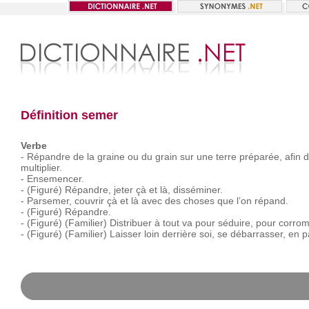
Définition semer
Verbe
-
Répandre
de
la
graine
ou
du
grain
sur
une
terre
préparée,
afin
d
multiplier.
-
Ensemencer.
-
(Figuré)
Répandre,
jeter
çà
et
là,
disséminer.
-
Parsemer,
couvrir
çà
et
là
avec
des
choses
que
l’on
répand.
-
(Figuré)
Répandre.
-
(Figuré)
(Familier)
Distribuer
à
tout
va
pour
séduire,
pour
corrom
-
(Figuré)
(Familier)
Laisser
loin
derrière
soi,
se
débarrasser,
en
p