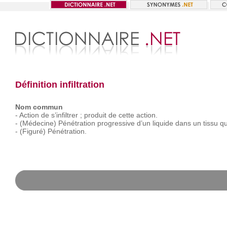
Définition infiltration
Nom commun
-
Action
de
s’infiltrer ;
produit
de
cette
action.
-
(Médecine)
Pénétration
progressive
d’un
liquide
dans
un
tissu
qu
-
(Figuré)
Pénétration.