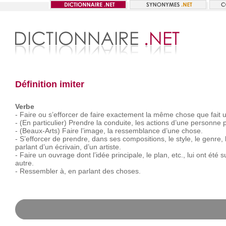
Définition imiter
Verbe
-
Faire
ou
s’efforcer
de
faire
exactement
la
même
chose
que
fait
-
(En
particulier)
Prendre
la
conduite,
les
actions
d’une
personne
-
(Beaux-Arts)
Faire
l’image,
la
ressemblance
d’une
chose.
-
S’efforcer
de
prendre,
dans
ses
compositions,
le
style,
le
genre,
parlant
d’un
écrivain,
d’un
artiste.
-
Faire
un
ouvrage
dont
l’idée
principale,
le
plan,
etc.,
lui
ont
été
s
autre.
-
Ressembler
à,
en
parlant
des
choses.