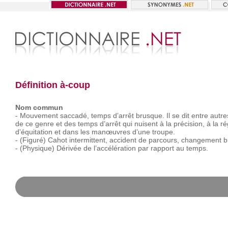
Définition à-coup
Nom commun
-
Mouvement
saccadé,
temps
d’arrêt
brusque.
Il
se
dit
entre
autre
de
ce
genre
et
des
temps
d’arrêt
qui
nuisent
à
la
précision,
à
la
ré
d’équitation
et
dans
les
manœuvres
d’une
troupe.
-
(Figuré)
Cahot
intermittent,
accident
de
parcours,
changement
b
-
(Physique)
Dérivée
de
l’accélération
par
rapport
au
temps.