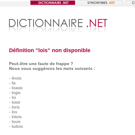
Définition "lois" non disponible
Peut-être une faute de frappe ?
Nous vous suggérons les mots suivants :
-
linois
-
lis
-
loasis
-
logis
-
loi
-
loisir
-
loris
-
los
-
lotois
-
louis
-
ludois