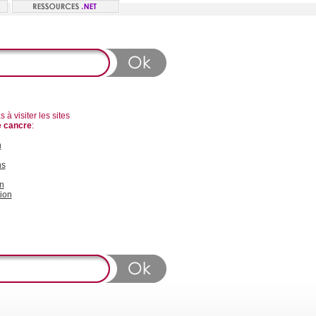
 à visiter les sites
e cancre
:
n
ns
n
ion