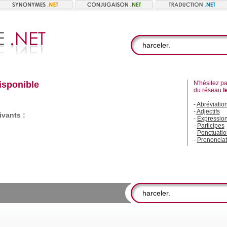
disponible
N'hésitez pas
du réseau
l
-
Abréviatio
-
Adjectifs
vants :
-
Expressio
-
Participes
-
Ponctuatio
-
Prononciat