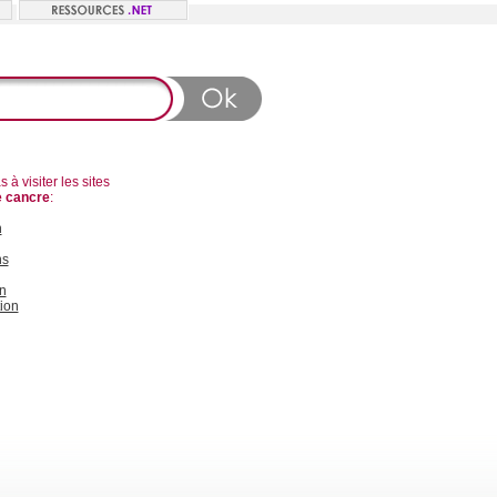
 à visiter les sites
e cancre
:
n
ns
n
ion