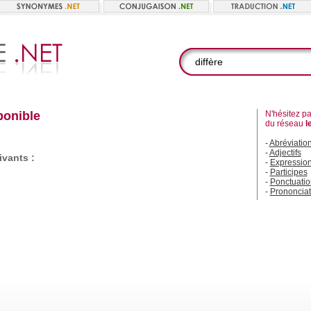
ponible
N'hésitez pas
du réseau
l
-
Abréviatio
-
Adjectifs
vants :
-
Expressio
-
Participes
-
Ponctuatio
-
Prononciat