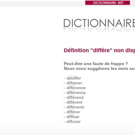
Définition "diffère" non dis
Peut-être une faute de frappe ?
Nous vous suggérons les mots sui
-
débiffer
-
diffamer
-
différance
-
différence
-
différend
-
différent
-
différents
-
différer
-
diffluer
-
diffuser