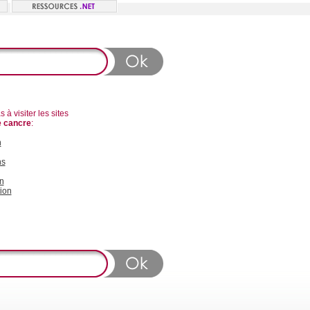
 à visiter les sites
e cancre
:
n
ns
n
ion