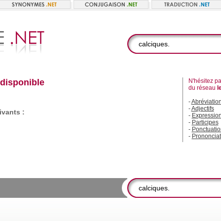
 disponible
N'hésitez pas
du réseau
l
-
Abréviatio
-
Adjectifs
vants :
-
Expressio
-
Participes
-
Ponctuatio
-
Prononciat