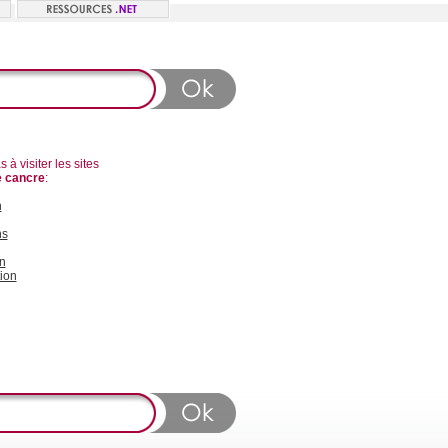
 à visiter les sites
e cancre
:
n
ns
n
ion