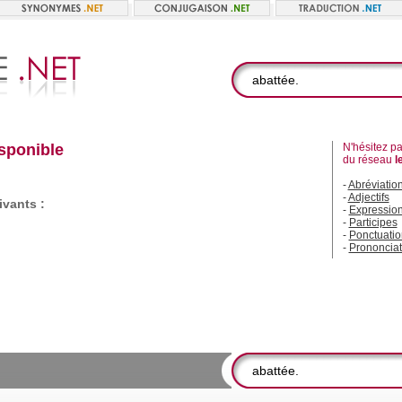
isponible
N'hésitez pas
du réseau
l
-
Abréviatio
-
Adjectifs
vants :
-
Expressio
-
Participes
-
Ponctuatio
-
Prononciat