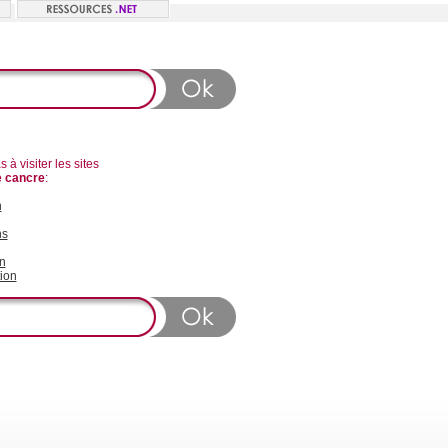
 à visiter les sites
e cancre
:
n
ns
n
ion