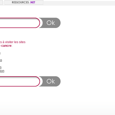
 à visiter les sites
e cancre
:
n
ns
n
ion