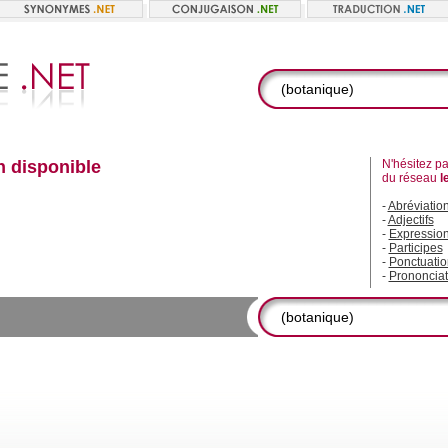
n disponible
N'hésitez pas
du réseau
l
-
Abréviatio
-
Adjectifs
-
Expressio
-
Participes
-
Ponctuatio
-
Prononciat