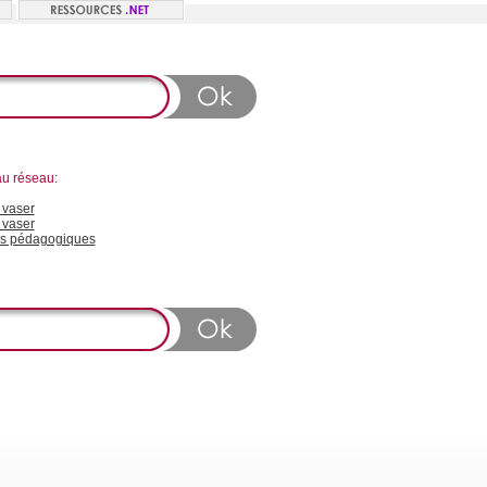
au réseau:
vaser
 vaser
s pédagogiques