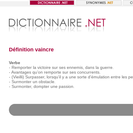
Définition vaincre
Verbe
-
Remporter
la
victoire
sur
ses
ennemis,
dans
la
guerre.
-
Avantages
qu’on
remporte
sur
ses
concurrents.
-
(Vieilli)
Surpasser,
lorsqu’il
y
a
une
sorte
d’émulation
entre
les
pe
-
Surmonter
un
obstacle.
-
Surmonter,
dompter
une
passion.