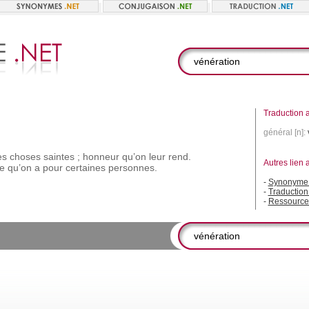
Traduction a
général [n]:
es
choses
saintes ;
honneur
qu’on
leur
rend.
Autres lien 
e
qu’on
a
pour
certaines
personnes.
-
Synonyme 
-
Traduction
-
Ressource