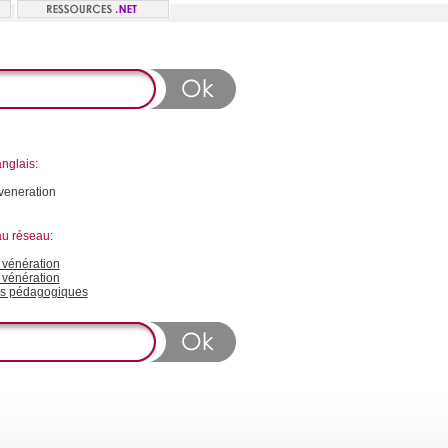
nglais:
veneration
au réseau:
vénération
 vénération
s pédagogiques