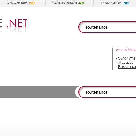
Autres lien 
-
Synonyme 
-
Traductio
-
Ressource